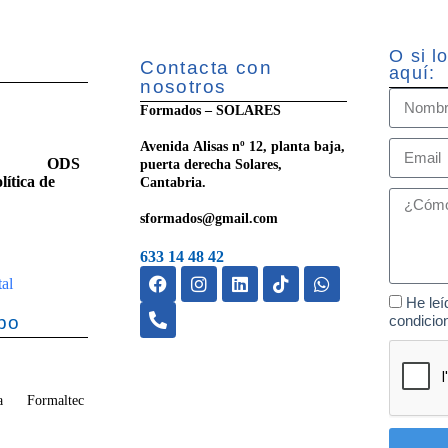
O si l
Contacta con
aquí:
nosotros
Formados – SOLARES
Avenida Alisas nº 12, planta baja,
ilidad
ODS
puerta derecha Solares,
lítica de
Cantabria.
sformados@gmail.com
633 14 48 42
tal
He leí
po
condicio
vega Formaltec