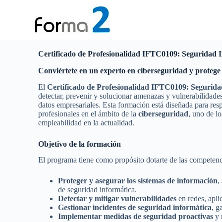
S
a
l
t
a
r
Certificado de Profesionalidad IFTC0109: Seguridad 
a
Conviértete en un experto en ciberseguridad y protege 
l
c
El
Certificado de Profesionalidad IFTC0109: Segurida
o
detectar, prevenir y solucionar amenazas y vulnerabilidades
n
datos empresariales. Esta formación está diseñada para res
t
profesionales en el ámbito de la
ciberseguridad
, uno de lo
e
empleabilidad en la actualidad.
n
i
d
Objetivo de la formación
o
El programa tiene como propósito dotarte de las competenc
Proteger y asegurar los sistemas de información
,
de seguridad informática.
Detectar y mitigar vulnerabilidades
en redes, apli
Gestionar incidentes de seguridad informática
, g
Implementar medidas de seguridad proactivas
y 