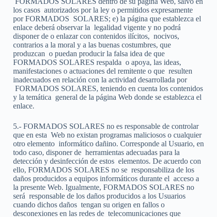
FORMADOS SOLARES dentro de su página Web, salvo en
los casos
autorizados por la ley o permitidos expresamente
por FORMADOS
SOLARES; e) la página que establezca el
enlace deberá observar la
legalidad vigente y no podrá
disponer de o enlazar con contenidos ilícitos,
nocivos,
contrarios a la moral y a las buenas costumbres, que
produzcan
o puedan producir la falsa idea de que
FORMADOS SOLARES respalda
o apoya, las ideas,
manifestaciones o actuaciones del remitente o que
resulten
inadecuados en relación con la actividad desarrollada por
FORMADOS SOLARES, teniendo en cuenta los contenidos
y la temática
general de la página Web donde se establezca el
enlace.
5.- FORMADOS SOLARES no es responsable de controlar
que en esta
Web no existan programas maliciosos o cualquier
otro elemento
informático dañino. Corresponde al Usuario, en
todo caso, disponer de
herramientas adecuadas para la
detección y desinfección de estos
elementos. De acuerdo con
ello, FORMADOS SOLARES no se
responsabiliza de los
daños producidos a equipos informáticos durante el
acceso a
la presente Web. Igualmente, FORMADOS SOLARES no
será
responsable de los daños producidos a los Usuarios
cuando dichos daños
tengan su origen en fallos o
desconexiones en las redes de
telecomunicaciones que