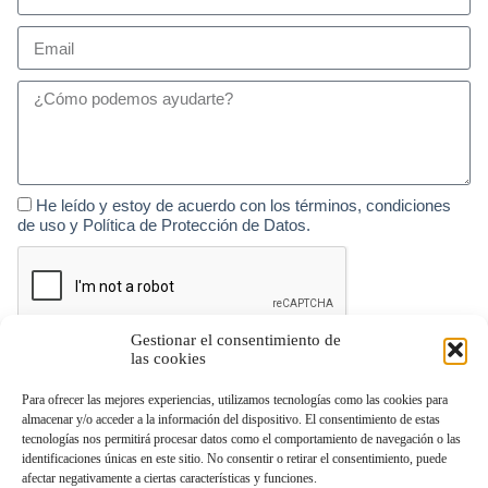
He leído y estoy de acuerdo con los términos, condiciones
de uso y Política de Protección de Datos.
Gestionar el consentimiento de
las cookies
Enviar
Responsable del tratamiento: grupocos. Finalidad: Gestión de curriculums vitae y suscripciones a
Para ofrecer las mejores experiencias, utilizamos tecnologías como las cookies para
newsletter. Legitimación: Consentimiento expreso del usuario a través de la selección de la casilla
check de envío del formulario donde verifica su consentimiento. Destinatarios de los datos: No
almacenar y/o acceder a la información del dispositivo. El consentimiento de estas
existe ninguna cesión de datos prevista, salvo obligación legal. Derechos: Podrá ejercitar los
derechos de acceso, rectificación, supresión, oposición, portabilidad y retirada de consentimiento
tecnologías nos permitirá procesar datos como el comportamiento de navegación o las
de sus datos personales en la dirección de correo electrónico Grupo cos. Podrá ampliar más
identificaciones únicas en este sitio. No consentir o retirar el consentimiento, puede
información en la política de privacidad de esta página web.
afectar negativamente a ciertas características y funciones.