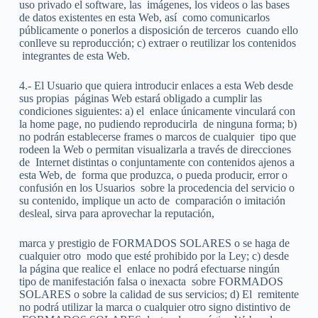
uso privado el software, las
imágenes, los videos o las bases
de datos existentes en esta Web, así
como comunicarlos
públicamente o ponerlos a disposición de terceros
cuando ello
conlleve su reproducción; c) extraer o reutilizar los contenidos
integrantes de esta Web.
4.- El Usuario que quiera introducir enlaces a esta Web desde
sus propias
páginas Web estará obligado a cumplir las
condiciones siguientes: a) el
enlace únicamente vinculará con
la home page, no pudiendo reproducirla
de ninguna forma; b)
no podrán establecerse frames o marcos de cualquier
tipo que
rodeen la Web o permitan visualizarla a través de direcciones
de
Internet distintas o conjuntamente con contenidos ajenos a
esta Web, de
forma que produzca, o pueda producir, error o
confusión en los Usuarios
sobre la procedencia del servicio o
su contenido, implique un acto de
comparación o imitación
desleal, sirva para aprovechar la reputación,
marca y prestigio de FORMADOS SOLARES o se haga de
cualquier otro
modo que esté prohibido por la Ley; c) desde
la página que realice el
enlace no podrá efectuarse ningún
tipo de manifestación falsa o inexacta
sobre FORMADOS
SOLARES o sobre la calidad de sus servicios; d) El
remitente
no podrá utilizar la marca o cualquier otro signo distintivo de