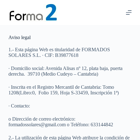
S
a
l
t
a
r
Aviso legal
a
l
1.- Esta página Web es titularidad de FORMADOS
c
SOLARES S.L.
∙
CIF: B39877618
o
n
t
∙
Domicilio social: Avenida Alisas nº 12, plata baja, puerta
e
derecha.
39710 (Medio Cudeyo – Cantabria)
n
i
∙
Inscrita en el Registro Mercantil de Cantabria: Tomo
d
1208(Libro:0,
Folio 159, Hoja S-33459, Inscripción 1ª)
o
∙
Contacto:
o
Dirección de correo electrónico:
formadossolares@gmail.com
o
Teléfono: 633144842
2.- La utilización de esta página Web atribuye la condición de