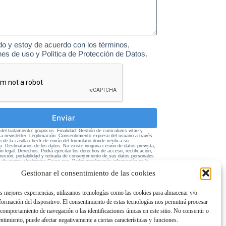
do y estoy de acuerdo con los términos,
nes de uso y Política de Protección de Datos.
Enviar
el tratamiento: grupocos. Finalidad: Gestión de curriculums vitae y
 a newsletter. Legitimación: Consentimiento expreso del usuario a través
n de la casilla check de envío del formulario donde verifica su
o. Destinatarios de los datos: No existe ninguna cesión de datos prevista,
ón legal. Derechos: Podrá ejercitar los derechos de acceso, rectificación,
sición, portabilidad y retirada de consentimiento de sus datos personales
ón de correo electrónico Grupo cos. Podrá ampliar más información en la
ivacidad de esta página web.
Gestionar el consentimiento de las cookies
as mejores experiencias, utilizamos tecnologías como las cookies para almacenar y/o
nformación del dispositivo. El consentimiento de estas tecnologías nos permitirá procesar
comportamiento de navegación o las identificaciones únicas en este sitio. No consentir o
entimiento, puede afectar negativamente a ciertas características y funciones.