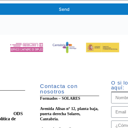
Send
O si l
Contacta con
aquí:
nosotros
Formados – SOLARES
Avenida Alisas nº 12, planta baja,
ilidad
ODS
puerta derecha Solares,
lítica de
Cantabria.