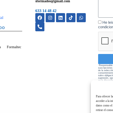
sformados@gmail.com
633 14 48 42
tal
He leí
po
condicio
vega Formaltec
Responsable d
suscripciones
de la selecció
consentimient
salvo obligaci
supresión, opo
en la direcci
política de pr
Para ofrecer l
acceder a la i
datos como el 
retirar el cons