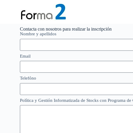
S
a
l
t
a
Contacta con nosotros para realizar la inscripción
r
Nombre y apellidos
a
l
c
o
Email
n
t
e
n
Telefóno
i
d
o
Política y Gestión Informatizada de Stocks con Programa d