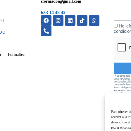
sformados@gmail.com
633 14 48 42
tal
He leí
po
condicio
vega Formaltec
Responsable d
suscripciones
de la selecció
consentimient
salvo obligaci
supresión, opo
en la direcci
política de pr
Para ofrecer l
acceder a la i
datos como el 
retirar el cons