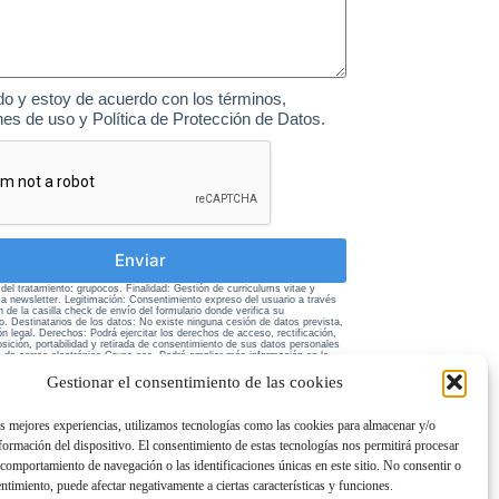
do y estoy de acuerdo con los términos,
nes de uso y Política de Protección de Datos.
Enviar
el tratamiento: grupocos. Finalidad: Gestión de curriculums vitae y
 a newsletter. Legitimación: Consentimiento expreso del usuario a través
n de la casilla check de envío del formulario donde verifica su
o. Destinatarios de los datos: No existe ninguna cesión de datos prevista,
ón legal. Derechos: Podrá ejercitar los derechos de acceso, rectificación,
sición, portabilidad y retirada de consentimiento de sus datos personales
ón de correo electrónico Grupo cos. Podrá ampliar más información en la
ivacidad de esta página web.
Gestionar el consentimiento de las cookies
as mejores experiencias, utilizamos tecnologías como las cookies para almacenar y/o
nformación del dispositivo. El consentimiento de estas tecnologías nos permitirá procesar
comportamiento de navegación o las identificaciones únicas en este sitio. No consentir o
entimiento, puede afectar negativamente a ciertas características y funciones.