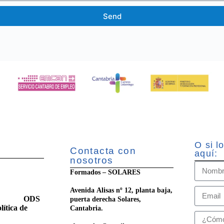
Send
O si l
Contacta con
aquí:
nosotros
Formados – SOLARES
Avenida Alisas nº 12, planta baja,
ilidad
ODS
puerta derecha Solares,
lítica de
Cantabria.