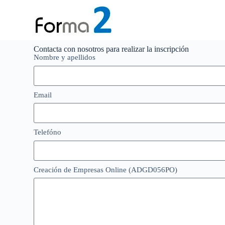
S
a
l
t
a
Contacta con nosotros para realizar la inscripción
r
Nombre y apellidos
a
l
c
o
Email
n
t
e
n
Telefóno
i
d
o
Creación de Empresas Online (ADGD056PO)