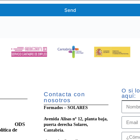
Send
O si l
Contacta con
aquí:
nosotros
Formados – SOLARES
Avenida Alisas nº 12, planta baja,
ilidad
ODS
puerta derecha Solares,
lítica de
Cantabria.