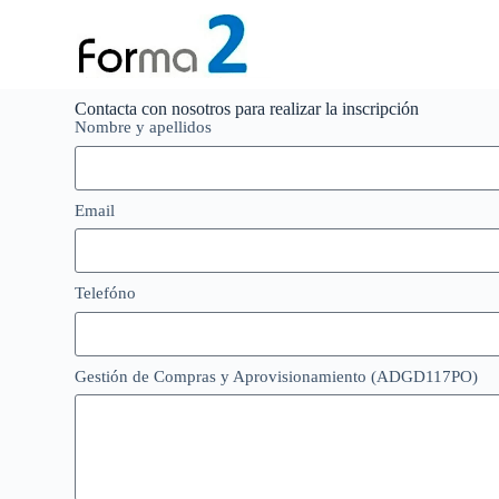
S
a
l
t
a
Contacta con nosotros para realizar la inscripción
r
Nombre y apellidos
a
l
c
o
Email
n
t
e
n
Telefóno
i
d
o
Gestión de Compras y Aprovisionamiento (ADGD117PO)