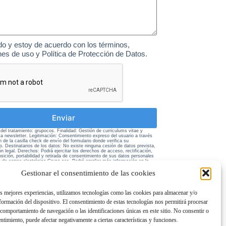
do y estoy de acuerdo con los términos,
nes de uso y Política de Protección de Datos.
Enviar
el tratamiento: grupocos. Finalidad: Gestión de curriculums vitae y
 a newsletter. Legitimación: Consentimiento expreso del usuario a través
n de la casilla check de envío del formulario donde verifica su
o. Destinatarios de los datos: No existe ninguna cesión de datos prevista,
ón legal. Derechos: Podrá ejercitar los derechos de acceso, rectificación,
sición, portabilidad y retirada de consentimiento de sus datos personales
ón de correo electrónico Grupo cos. Podrá ampliar más información en la
ivacidad de esta página web.
Gestionar el consentimiento de las cookies
as mejores experiencias, utilizamos tecnologías como las cookies para almacenar y/o
nformación del dispositivo. El consentimiento de estas tecnologías nos permitirá procesar
comportamiento de navegación o las identificaciones únicas en este sitio. No consentir o
entimiento, puede afectar negativamente a ciertas características y funciones.