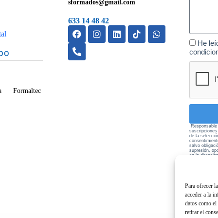
sformados@gmail.com
633 14 48 42
tal
He leí
po
condicio
vega Formaltec
Responsable d
suscripciones
de la selecció
consentimient
salvo obligaci
supresión, opo
en la direcci
política de pr
Para ofrecer l
acceder a la i
datos como el 
retirar el cons