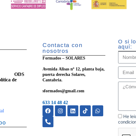
O si l
Contacta con
aquí:
nosotros
Formados – SOLARES
Avenida Alisas nº 12, planta baja,
ilidad
ODS
puerta derecha Solares,
lítica de
Cantabria.
sformados@gmail.com
633 14 48 42
tal
He leí
po
condicio